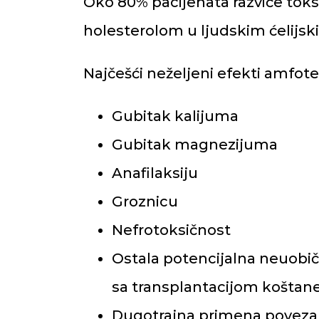
Oko 80% pacijenata razviće toks
holesterolom u ljudskim ćelij
Najčešći neželjeni efekti amfote
Gubitak kalijuma
Gubitak magnezijuma
Anafilaksiju
Groznicu
Nefrotoksičnost
Ostala potencijalna neuobič
sa transplantacijom koštane 
Dugotrajna primena povez