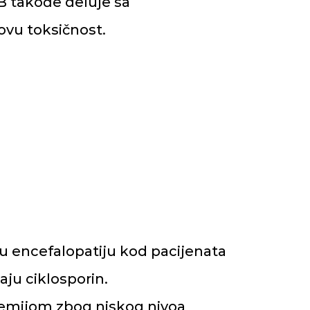
 B takođe deluje sa
ovu toksičnost.
u encefalopatiju kod pacijenata
aju ciklosporin.
mijom zbog niskog nivoa