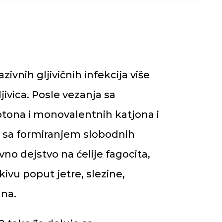
zivnih gljivičnih infekcija više
jivica. Posle vezanja sa
otona i monovalentnih katjona i
ija sa formiranjem slobodnih
o dejstvo na ćelije fagocita,
kivu poput jetre, slezine,
ana.