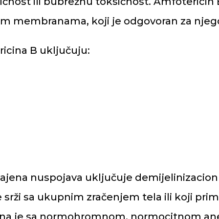
ičnost ili bubrežnu toksičnost. Amfotericin
skim membranama, koji je odgovoran za njeg
ricina B uključuju:
ajena nuspojava uključuje demijelinizacion
srži sa ukupnim zračenjem tela ili koji prim
ana je sa normohromnom, normocitnom ane