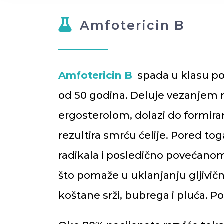
Amfotericin B
Amfotericin B
spada u klasu polie
od 50 godina. Deluje vezanjem na
ergosterolom, dolazi do formira
rezultira smrću ćelije. Pored to
radikala i posledično povećanom
što pomaže u uklanjanju gljivične
koštane srži, bubrega i pluća. P