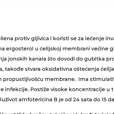
na protiv gljivica i koristi se za lečenje inva
 ergosterol u ćelijskoj membrani većine gl
nja jonskih kanala što dovodi do gubitka pr
ga, takođe stvara oksidativna oštećenja ćel
 propustljivošću membrane. Ima stimulativn
 infekcije. Postiže visoke koncentracije u t
oluživot amfotericina B je od 24 sata do 15 d