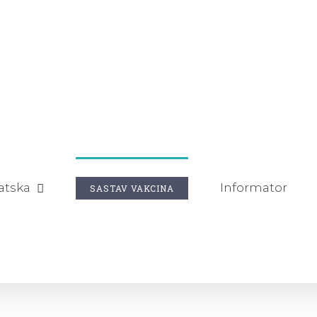
atska
Informator
SASTAV VAKCINA