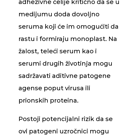
adhezivne ćelije kritično da se u
medijumu doda dovoljno
seruma koji će im omogućiti da
rastu i formiraju monoplast. Na
žalost, teleći serum kao i
serumi drugih životinja mogu
sadržavati aditivne patogene
agense poput virusa ili
prionskih proteina.
Postoji potencijalni rizik da se
ovi patogeni uzročnici mogu