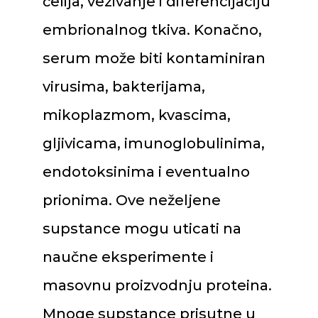
ćelija, vezivanje i diferencijaciju
embrionalnog tkiva. Konačno,
serum može biti kontaminiran
virusima, bakterijama,
mikoplazmom, kvascima,
gljivicama, imunoglobulinima,
endotoksinima i eventualno
prionima. Ove neželjene
supstance mogu uticati na
naučne eksperimente i
masovnu proizvodnju proteina.
Mnoge supstance prisutne u