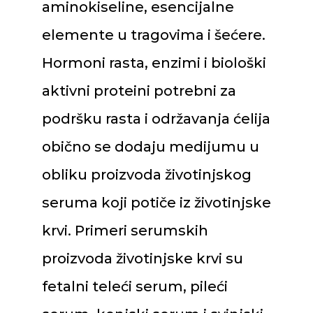
aminokiseline, esencijalne
elemente u tragovima i šećere.
Hormoni rasta, enzimi i biološki
aktivni proteini potrebni za
podršku rasta i održavanja ćelija
obično se dodaju medijumu u
obliku proizvoda životinjskog
seruma koji potiče iz životinjske
krvi. Primeri serumskih
proizvoda životinjske krvi su
fetalni teleći serum, pileći