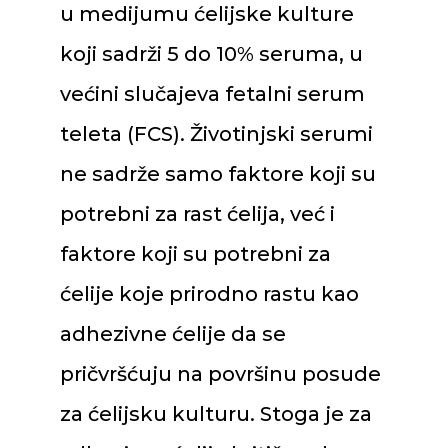
u medijumu ćelijske kulture
koji sadrži 5 do 10% seruma, u
većini slučajeva fetalni serum
teleta (FCS). Životinjski serumi
ne sadrže samo faktore koji su
potrebni za rast ćelija, već i
faktore koji su potrebni za
ćelije koje prirodno rastu kao
adhezivne ćelije da se
pričvršćuju na površinu posude
za ćelijsku kulturu. Stoga je za