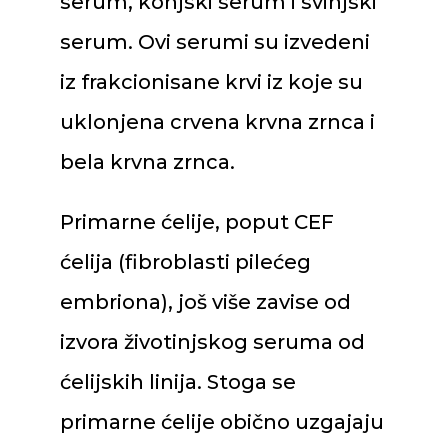
serum, konjski serum i svinjski
serum. Ovi serumi su izvedeni
iz frakcionisane krvi iz koje su
uklonjena crvena krvna zrnca i
bela krvna zrnca.
Primarne ćelije, poput CEF
ćelija (fibroblasti pilećeg
embriona), još više zavise od
izvora životinjskog seruma od
ćelijskih linija. Stoga se
primarne ćelije obično uzgajaju