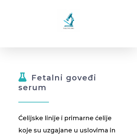
Skip
to
content
Fetalni goveđi
serum
Ćelijske linije i primarne ćelije
koje su uzgajane u uslovima in