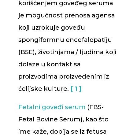
korišćenjem goveđeg seruma
je mogućnost prenosa agensa
koji uzrokuje goveđu
spongiformnu encefalopatiju
(BSE), životinjama / ljudima koji
dolaze u kontakt sa
proizvodima proizvedenim iz
ćelijske kulture.
[ 1 ]
Fetalni goveđi serum
(FBS-
Fetal Bovine Serum), kao što
ime kaže, dobija se iz fetusa