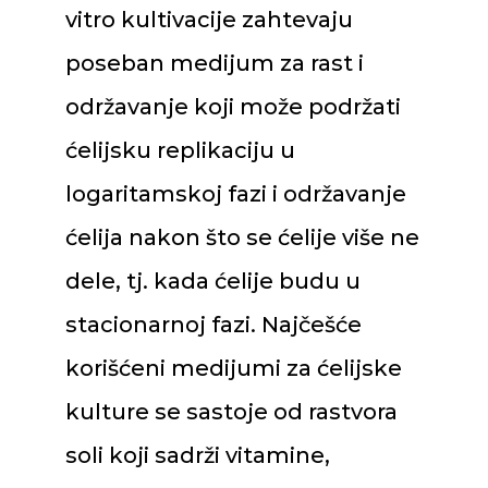
vitro kultivacije zahtevaju
poseban medijum za rast i
održavanje koji može podržati
ćelijsku replikaciju u
logaritamskoj fazi i održavanje
ćelija nakon što se ćelije više ne
dele, tj. kada ćelije budu u
stacionarnoj fazi. Najčešće
korišćeni medijumi za ćelijske
kulture se sastoje od rastvora
soli koji sadrži vitamine,